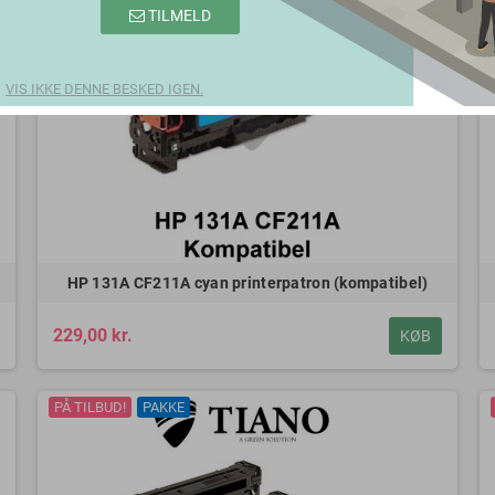
TILMELD
VIS IKKE DENNE BESKED IGEN.
HP 131A CF211A cyan printerpatron (kompatibel)
229,00 kr.
KØB
PÅ TILBUD!
PAKKE