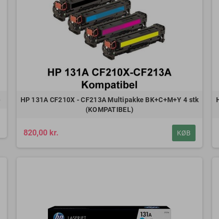
)
HP 131A CF210X - CF213A Multipakke BK+C+M+Y 4 stk
(KOMPATIBEL)
820,00 kr.
KØB