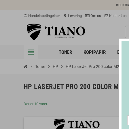
VELKO
Handelsbetingelser
Levering
Om os
Kontakt os
card_giftcard
location_on
view_headline
TONER
KOPIPAPIR
BLÆK
chevron_right
Toner
chevron_right
HP
chevron_right
HP LaserJet Pro 200 color M276n
HP LASERJET PRO 200 COLOR M27
Der er 10 varer.