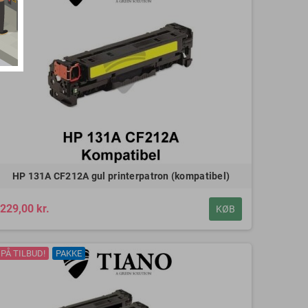
HP 131A CF212A gul printerpatron (kompatibel)
229,00 kr.
KØB
PÅ TILBUD!
PAKKE