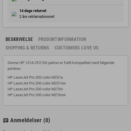
14 dags returret
2 års reklamationsret
BESKRIVELSE
PRODUKTINFORMATION
SHIPPING & RETURNS
CUSTOMERS LOVE US
Denne HP 131A CF210X patron er fuldt kompatibel med følgende
printere:
HP LaserJet Pro 200 color M251a
HP LaserJet Pro 200 color M251nw
HP LaserJet Pro 200 color M276n
HP LaserJet Pro 200 color M276nw
Anmeldelser
(0)
chat