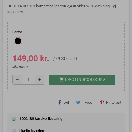
HP 131A CF210x kompatibel patron 2,400 sider v/5% dækning Høj
kapacitet
Farve
149,00 kr.
(149,00 kr. stk)
Inkl. moms
shopping_cart
remove
add
LÆG I INDKØBSKURV
Del
Tweet
Pinterest
100% Sikkert kortbetaling
Hurtig levering