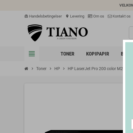
VELKO
Handelsbetingelser
Levering
Om os
Kontakt os
card_giftcard
location_on
view_headline
TONER
KOPIPAPIR
BLÆK
chevron_right
Toner
chevron_right
HP
chevron_right
HP LaserJet Pro 200 color M251a
chev