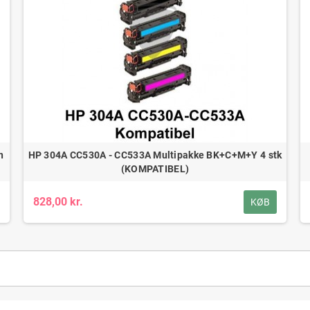
n
HP 304A CC530A - CC533A Multipakke BK+C+M+Y 4 stk
(KOMPATIBEL)
828,00 kr.
KØB