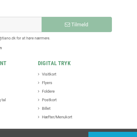
Tilmeld
@tiano.dk for at høre nærmere.
en
INT
DIGITAL TRYK
Visitkort
Flyers
Foldere
 tal
Postkort
Billet
Hæfter/Menukort