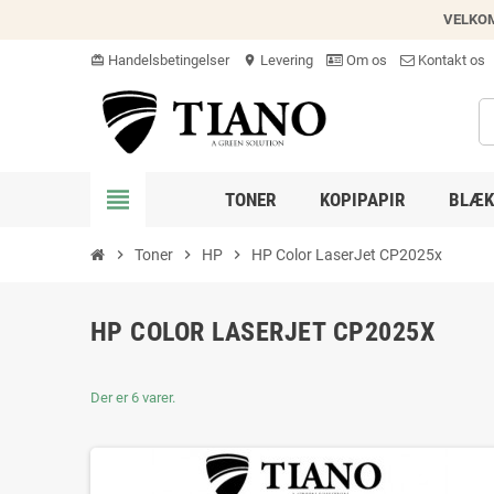
VELKO
Handelsbetingelser
Levering
Om os
Kontakt os
card_giftcard
location_on
view_headline
TONER
KOPIPAPIR
BLÆK
chevron_right
Toner
chevron_right
HP
chevron_right
HP Color LaserJet CP2025x
HP COLOR LASERJET CP2025X
Der er 6 varer.