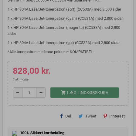
Denne HP 304A CC530A - CC533A Værdipakke er inkl. :
1 x HP 304A LaserJet-tonerpatron (sort)
(CC530A)
med 3,500 sider
1 x HP 304A LaserJet-tonerpatron (cyan)
(CC531A) med 2,800 sider
1 x HP 304A LaserJet-tonerpatron (magenta)
(CC533A) med 2,800
sider
1 x HP 304A LaserJet-tonerpatron (gul)
(CC532A)
med 2,800 sider
*Alle tonerpatroner i denne pakke er KOMPATIBEL
828,00 kr.
Inkl. moms
shopping_cart
remove
add
LÆG I INDKØBSKURV
Del
Tweet
Pinterest
100% Sikkert kortbetaling