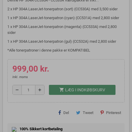
Denne HP 304A CC530A - CC533A Værdipakke er inkl. :
2 x HP 304A LaserJet-tonerpatron (sort)
(CC530A)
med 3,500 sider
1 x HP 304A LaserJet-tonerpatron (cyan)
(CC531A) med 2,800 sider
1 x HP 304A LaserJet-tonerpatron (magenta)
(CC533A) med 2,800
sider
1 x HP 304A LaserJet-tonerpatron (gul)
(CC532A)
med 2,800 sider
*Alle tonerpatroner i denne pakke er KOMPATIBEL
999,00 kr.
Inkl. moms
shopping_cart
remove
add
LÆG I INDKØBSKURV
Del
Tweet
Pinterest
100% Sikkert kortbetaling