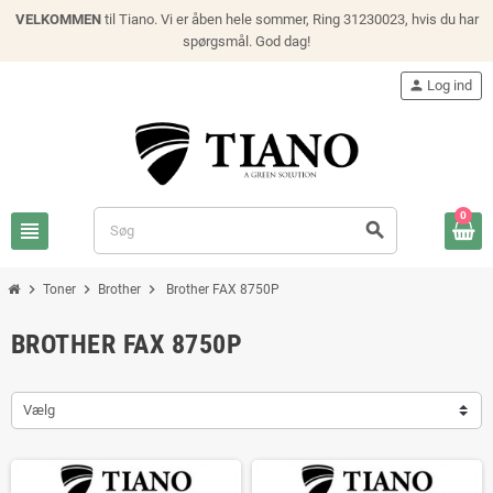
VELKOMMEN
til Tiano. Vi er åben hele sommer, Ring 31230023, hvis du har
spørgsmål. God dag!
person
Log ind
0
view_headline
search
chevron_right
chevron_right
chevron_right
Toner
Brother
Brother FAX 8750P
BROTHER FAX 8750P
Vælg