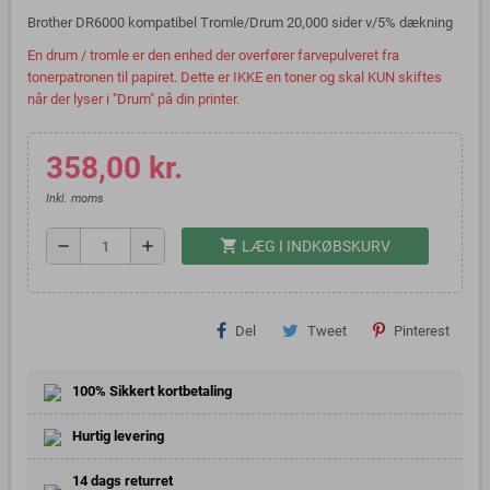
Brother DR6000 kompatibel Tromle/Drum 20,000 sider v/5% dækning
En drum / tromle er den enhed der overfører farvepulveret fra
tonerpatronen til papiret. Dette er IKKE en toner og skal KUN skiftes
når der lyser i "Drum" på din printer.
358,00 kr.
Inkl. moms
shopping_cart
remove
add
LÆG I INDKØBSKURV
Del
Tweet
Pinterest
100% Sikkert kortbetaling
Hurtig levering
14 dags returret