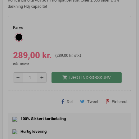
Konica Minolta A0V301H kompatibel sort toner 2,500 sider v/5%
dækning Høj kapacitet
Farve
289,00 kr.
(289,00 kr. stk)
Inkl. moms
shopping_cart
remove
add
LÆG I INDKØBSKURV
Del
Tweet
Pinterest
100% Sikkert kortbetaling
Hurtig levering