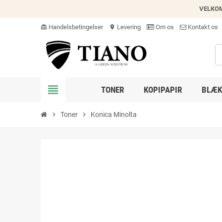
VELKO
Handelsbetingelser
Levering
Om os
Kontakt os
card_giftcard
location_on
view_headline
TONER
KOPIPAPIR
BLÆK
chevron_right
Toner
chevron_right
Konica Minolta