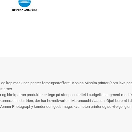
e og kopimaskiner. printer forbrugsstoffer til Konica Minolta printer (som lave pr
systemer
 og blækpatron produkter er tegn på stor popularitet i budgettet segment med fr
kameraet industrien, der har hovedkvarter i Marunouchi / Japan. Gjort berømt i 
nner Photography kender den godt image, kvaliteten printer og selvfølgelig en ov