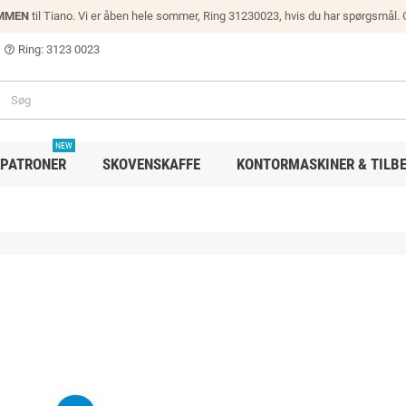
MMEN
til Tiano. Vi er åben hele sommer, Ring 31230023, hvis du har spørgsmål.
Ring: 3123 0023
help_outline
NEW
PATRONER
SKOVENSKAFFE
KONTORMASKINER & TILB