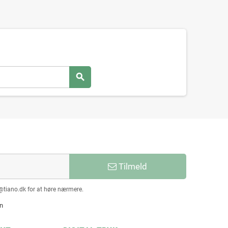
search
Tilmeld
@tiano.dk for at høre nærmere.
en