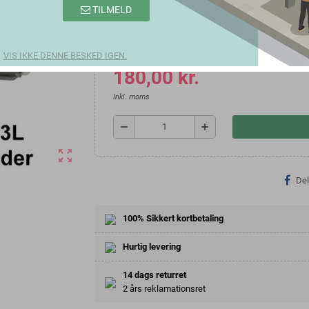
TILMELD
Farve
VIS IKKE DENNE BESKED IGEN.
180,00 kr.
Inkl. moms
remove
add
zoom_out_map
Del
100% Sikkert kortbetaling
Hurtig levering
14 dags returret
2 års reklamationsret