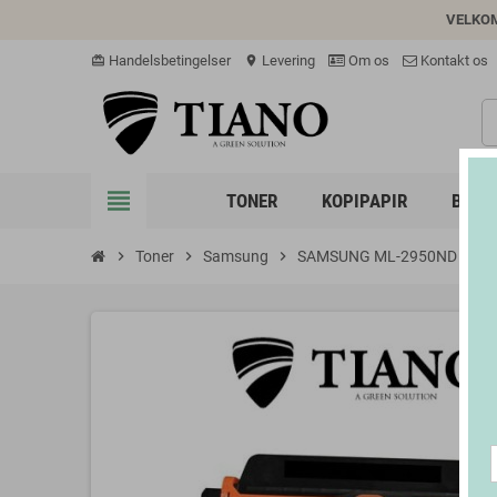
VELKO
Handelsbetingelser
Levering
Om os
Kontakt os
card_giftcard
location_on
view_headline
TONER
KOPIPAPIR
BLÆK
chevron_right
Toner
chevron_right
Samsung
chevron_right
SAMSUNG ML-2950ND
chevron_right
S