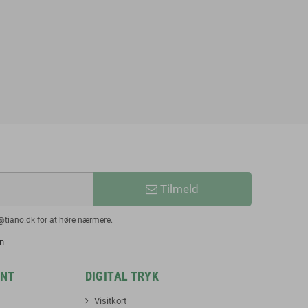
Tilmeld
@tiano.dk for at høre nærmere.
en
INT
DIGITAL TRYK
Visitkort