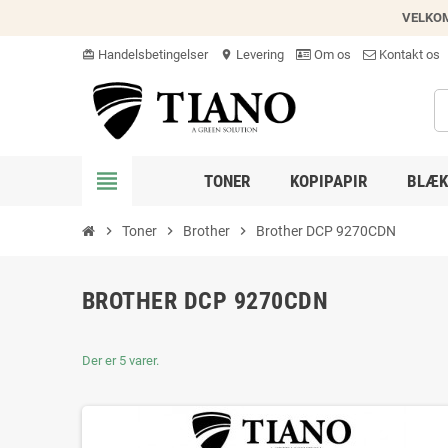
VELKO
Handelsbetingelser
Levering
Om os
Kontakt os
card_giftcard
location_on
view_headline
TONER
KOPIPAPIR
BLÆK
chevron_right
Toner
chevron_right
Brother
chevron_right
Brother DCP 9270CDN
BROTHER DCP 9270CDN
Der er 5 varer.