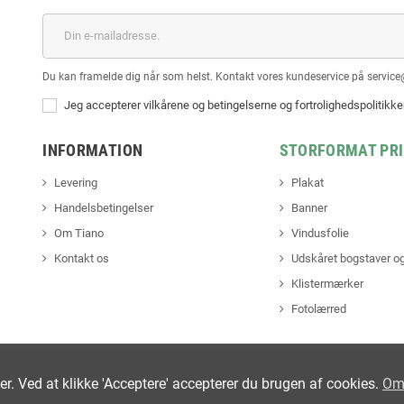
Du kan framelde dig når som helst. Kontakt vores kundeservice på service
Jeg accepterer vilkårene og betingelserne og fortrolighedspolitikk
INFORMATION
STORFORMAT PR
Levering
Plakat
Handelsbetingelser
Banner
Om Tiano
Vindusfolie
Kontakt os
Udskåret bogstaver og
Klistermærker
Fotolærred
ter. Ved at klikke 'Acceptere' accepterer du brugen af cookies.
Om