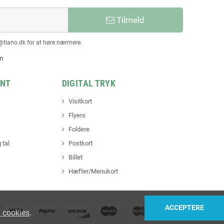
Tilmeld
@tiano.dk for at høre nærmere.
en
INT
DIGITAL TRYK
Visitkort
Flyers
Foldere
 tal
Postkort
Billet
Hæfter/Menukort
ACCEPTERE
 cookies
.