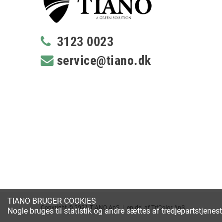
3123 0023
service@tiano.dk
TIANO BRUGER COOKIES
Copyright © 2021 TIANO ApS | en del af TriColor ApS
Nogle bruges til statistik og andre sættes af tredjepartstjenes