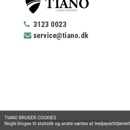
3123 0023
service@tiano.dk
TIANO BRUGER COOKIES
Copyright © 2021 TIANO ApS | en del af TriColor ApS
Nogle bruges til statistik og andre sættes af tredjepartstjenes