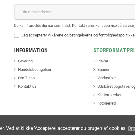
Du kan framelde dig når som helst. Kontakt vores kundeservice på service
Jeg accepterer vilkårene og betingelserne og fortrolighedspolitikk
INFORMATION
STORFORMAT PR
Levering
Plakat
Handelsbetingelser
Banner
Om Tiano
Vindusfolie
Kontakt os
Udskåret bogstaver og
Klistermærker
Fotolærred
ter. Ved at klikke 'Acceptere' accepterer du brugen af cookies.
Om