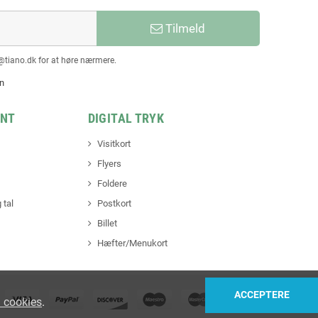
Tilmeld
@tiano.dk for at høre nærmere.
en
INT
DIGITAL TRYK
Visitkort
Flyers
Foldere
 tal
Postkort
Billet
Hæfter/Menukort
ACCEPTERE
 cookies
.