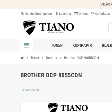
VELKO
Handelsbetingelser
Levering
Om os
Kontakt os
card_giftcard
location_on
view_headline
TONER
KOPIPAPIR
BLÆK
chevron_right
Toner
chevron_right
Brother
chevron_right
Brother DCP 9055CDN
BROTHER DCP 9055CDN
Der er 5 varer.