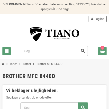
VELKOMMEN
til Tiano. Vi er åben hele sommer, Ring 31230023, hvis du har
spørgsmål. God dag!
person
Log ind
0
view_headline
search
chevron_right
chevron_right
chevron_right
Toner
Brother
Brother MFC 8440D
BROTHER MFC 8440D
Vi beklager ulejligheden.
Søg igen efter det, du er ude efter
search