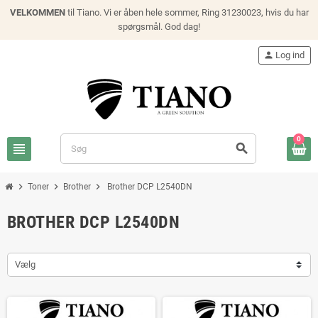
VELKOMMEN
til Tiano. Vi er åben hele sommer, Ring 31230023, hvis du har
spørgsmål. God dag!
person
Log ind
0
view_headline
search
chevron_right
chevron_right
chevron_right
Toner
Brother
Brother DCP L2540DN
BROTHER DCP L2540DN
Vælg