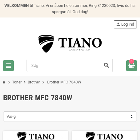
VELKOMMEN
til Tiano. Vi er åben hele sommer, Ring 31230023, hvis du har
spørgsmål. God dag!
person
Log ind
0
view_headline
search
chevron_right
chevron_right
chevron_right
Toner
Brother
Brother MFC 7840W
BROTHER MFC 7840W
Vælg