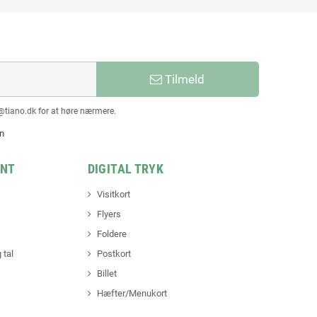
Tilmeld
@tiano.dk for at høre nærmere.
en
INT
DIGITAL TRYK
Visitkort
Flyers
Foldere
 tal
Postkort
Billet
Hæfter/Menukort