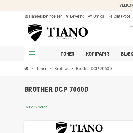
VELKO
Handelsbetingelser
Levering
Om os
Kontakt os
card_giftcard
location_on
view_headline
TONER
KOPIPAPIR
BLÆK
chevron_right
Toner
chevron_right
Brother
chevron_right
Brother DCP 7060D
BROTHER DCP 7060D
Der er 2 varer.