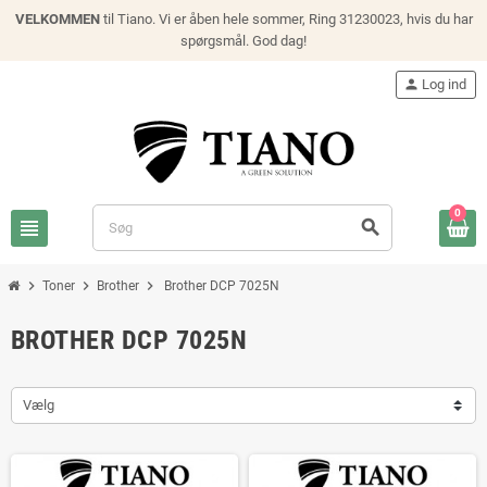
VELKOMMEN
til Tiano. Vi er åben hele sommer, Ring 31230023, hvis du har
spørgsmål. God dag!
person
Log ind
0
view_headline
search
chevron_right
chevron_right
chevron_right
Toner
Brother
Brother DCP 7025N
BROTHER DCP 7025N
Vælg