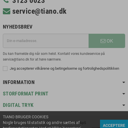
3123 0023
service@tiano.dk
NYHEDSBREV
OK
Du kan framelde dig når som helst. Kontakt vores kundeservice på
service@tiano.dk for at høre nærmere.
Jeg accepterer vilkårene og betingelserne og fortrolighedspolitikken
INFORMATION
STORFORMAT PRINT
DIGITAL TRYK
TIANO BRUGER COOKIES
Nogle bruges til statistik og andre sættes af
Copyright © 2021 TIANO ApS | en del af TriColor ApS
ACCEPTERE