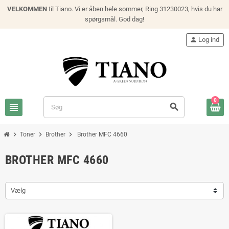
VELKOMMEN
til Tiano. Vi er åben hele sommer, Ring 31230023, hvis du har
spørgsmål. God dag!
person
Log ind
0
view_headline
search
chevron_right
chevron_right
chevron_right
Toner
Brother
Brother MFC 4660
BROTHER MFC 4660
Vælg