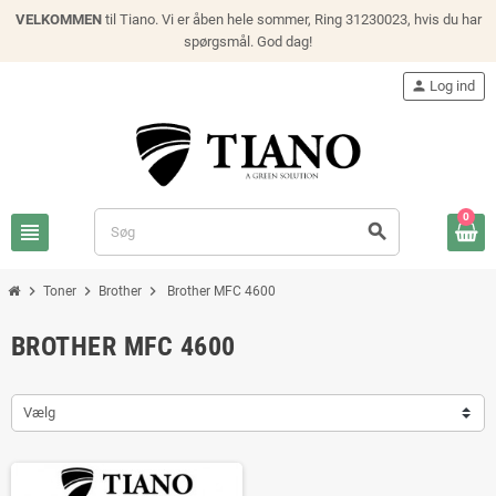
VELKOMMEN
til Tiano. Vi er åben hele sommer, Ring 31230023, hvis du har
spørgsmål. God dag!
person
Log ind
0
view_headline
search
chevron_right
chevron_right
chevron_right
Toner
Brother
Brother MFC 4600
BROTHER MFC 4600
Vælg