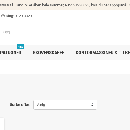
MMEN
til Tiano. Vi er åben hele sommer, Ring 31230023, hvis du har spørgsmål.
Ring: 3123 0023
help_outline
NEW
PATRONER
SKOVENSKAFFE
KONTORMASKINER & TILB
Sorter efter:
Vælg