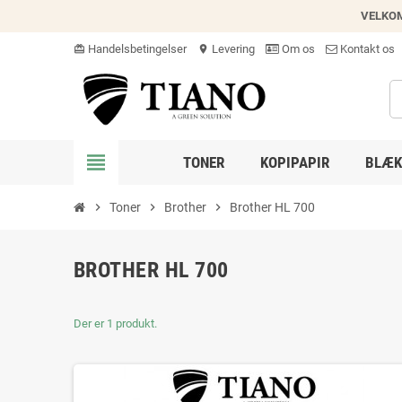
VELKO
Handelsbetingelser
Levering
Om os
Kontakt os
card_giftcard
location_on
view_headline
TONER
KOPIPAPIR
BLÆK
chevron_right
Toner
chevron_right
Brother
chevron_right
Brother HL 700
BROTHER HL 700
Der er 1 produkt.