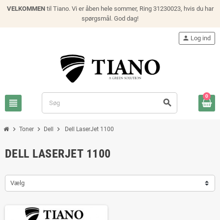
VELKOMMEN
til Tiano. Vi er åben hele sommer, Ring 31230023, hvis du har
spørgsmål. God dag!
person
Log ind
0
view_headline
search
chevron_right
chevron_right
chevron_right
Toner
Dell
Dell LaserJet 1100
DELL LASERJET 1100
Vælg