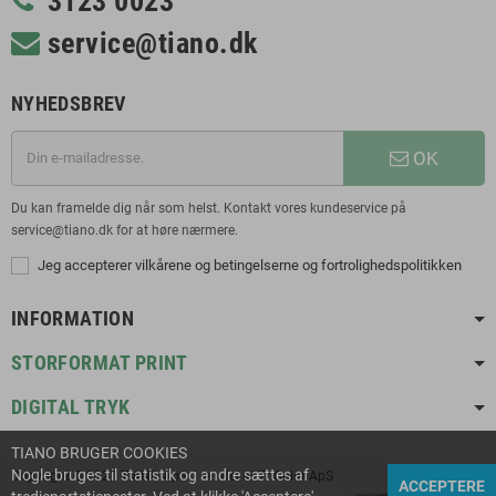
3123 0023
service@tiano.dk
NYHEDSBREV
OK
Du kan framelde dig når som helst. Kontakt vores kundeservice på
service@tiano.dk for at høre nærmere.
Jeg accepterer vilkårene og betingelserne og fortrolighedspolitikken
INFORMATION
STORFORMAT PRINT
DIGITAL TRYK
TIANO BRUGER COOKIES
Nogle bruges til statistik og andre sættes af
Copyright © 2021 TIANO ApS | en del af TriColor ApS
ACCEPTERE