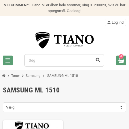
VELKOMMEN
til Tiano. Vi er åben hele sommer, Ring 31230023, hvis du har
spørgsmål. God dag!
person
Log ind
0
view_headline
search
chevron_right
chevron_right
chevron_right
Toner
Samsung
SAMSUNG ML 1510
SAMSUNG ML 1510
Vælg