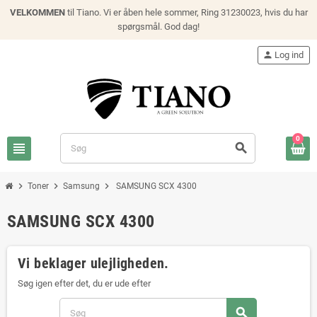
VELKOMMEN
til Tiano. Vi er åben hele sommer, Ring 31230023, hvis du har
spørgsmål. God dag!
person
Log ind
0
view_headline
search
chevron_right
chevron_right
chevron_right
Toner
Samsung
SAMSUNG SCX 4300
SAMSUNG SCX 4300
Vi beklager ulejligheden.
Søg igen efter det, du er ude efter
search