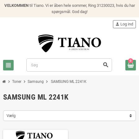
VELKOMMEN
til Tiano. Vi er åben hele sommer, Ring 31230023, hvis du har
spørgsmål. God dag!
person
Log ind
0
view_headline
search
chevron_right
chevron_right
chevron_right
Toner
Samsung
SAMSUNG ML 2241K
SAMSUNG ML 2241K
Vælg