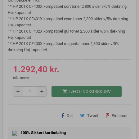
Multipakke er inkl.
1* HP 201X CF400X kompatibel sort toner 2,800 sider v/5% dækning
Høj kapacitet
1* HP 201X CF401X kompatibel cyan toner 2,300 sider v/5% dækning
Høj kapacitet
1* HP 201X CF402X kompatibel gul toner 2,300 sider v/5% dækning
Høj kapacitet
1* HP 201X CF403X kompatibel magenta toner 2,300 sider v/5%
dækning Høj kapacitet
1.292,40 kr.
Inkl. moms
shopping_cart
remove
add
LÆG I INDKØBSKURV
Del
Tweet
Pinterest
100% Sikkert kortbetaling