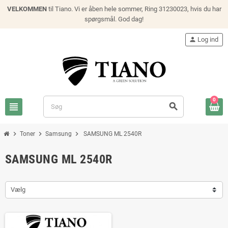
VELKOMMEN
til Tiano. Vi er åben hele sommer, Ring 31230023, hvis du har
spørgsmål. God dag!
person
Log ind
0
view_headline
search
chevron_right
chevron_right
chevron_right
Toner
Samsung
SAMSUNG ML 2540R
SAMSUNG ML 2540R
Vælg