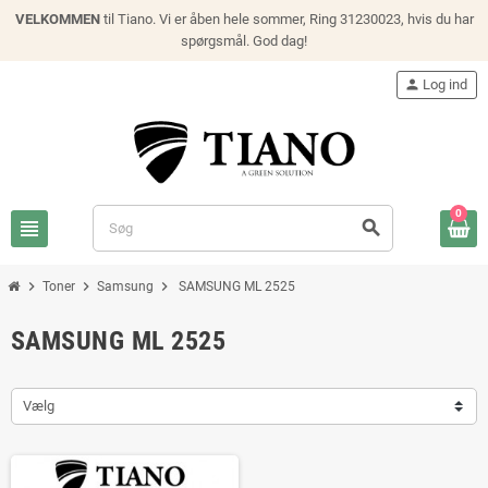
VELKOMMEN
til Tiano. Vi er åben hele sommer, Ring 31230023, hvis du har
spørgsmål. God dag!
person
Log ind
0
view_headline
search
chevron_right
chevron_right
chevron_right
Toner
Samsung
SAMSUNG ML 2525
SAMSUNG ML 2525
Vælg