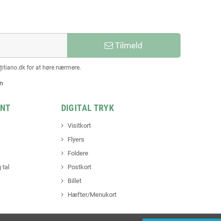
Tilmeld
@tiano.dk for at høre nærmere.
en
INT
DIGITAL TRYK
Visitkort
Flyers
Foldere
 tal
Postkort
Billet
Hæfter/Menukort