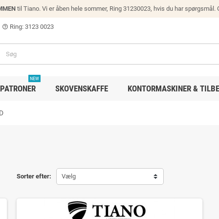
MMEN
til Tiano. Vi er åben hele sommer, Ring 31230023, hvis du har spørgsmål.
Ring: 3123 0023
help_outline
NEW
PATRONER
SKOVENSKAFFE
KONTORMASKINER & TILB
D
Sorter efter:
Vælg