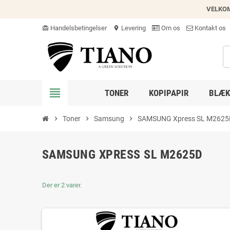
VELKO
Handelsbetingelser
Levering
Om os
Kontakt os
card_giftcard
location_on
view_headline
TONER
KOPIPAPIR
BLÆK
chevron_right
Toner
chevron_right
Samsung
chevron_right
SAMSUNG Xpress SL M2625
SAMSUNG XPRESS SL M2625D
Der er 2 varer.