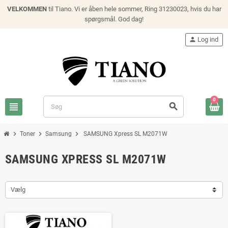
VELKOMMEN
til Tiano. Vi er åben hele sommer, Ring 31230023, hvis du har
spørgsmål. God dag!
person
Log ind
0
view_headline
search
chevron_right
chevron_right
chevron_right
Toner
Samsung
SAMSUNG Xpress SL M2071W
SAMSUNG XPRESS SL M2071W
Vælg