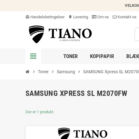
VELKO
Handelsbetingelser
Levering
Om os
Kontakt os
card_giftcard
location_on
view_headline
TONER
KOPIPAPIR
BLÆK
chevron_right
Toner
chevron_right
Samsung
chevron_right
SAMSUNG Xpress SL M207
SAMSUNG XPRESS SL M2070FW
Der er 1 produkt.