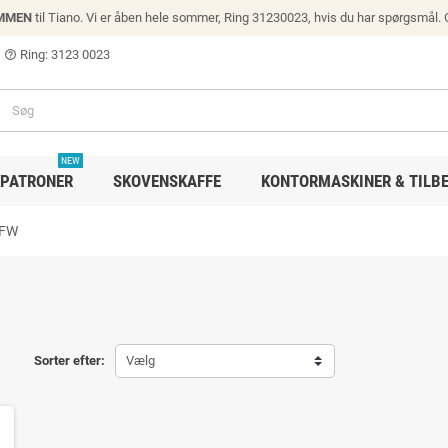
MMEN
til Tiano. Vi er åben hele sommer, Ring 31230023, hvis du har spørgsmål.
Ring: 3123 0023
help_outline
NEW
PATRONER
SKOVENSKAFFE
KONTORMASKINER & TILB
0FW
Sorter efter:
Vælg