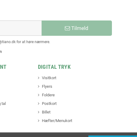
Tilmeld
@tiano.dk for at høre nærmere.
en
INT
DIGITAL TRYK
Visitkort
Flyers
Foldere
 tal
Postkort
Billet
Hæfter/Menukort