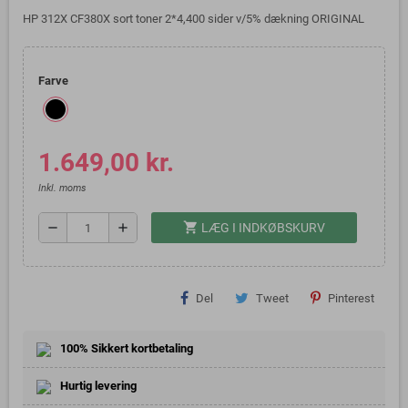
HP 312X CF380X sort toner 2*4,400 sider v/5% dækning ORIGINAL
Farve
1.649,00 kr.
Inkl. moms
shopping_cart
remove
add
LÆG I INDKØBSKURV
Del
Tweet
Pinterest
100% Sikkert kortbetaling
Hurtig levering