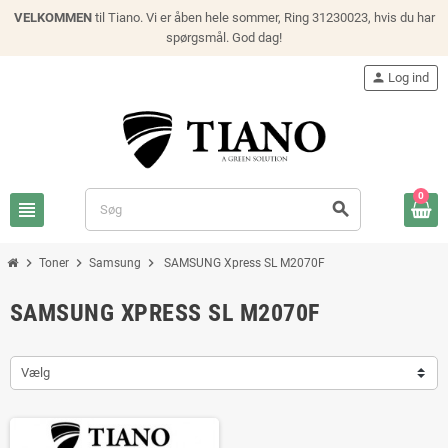
VELKOMMEN
til Tiano. Vi er åben hele sommer, Ring 31230023, hvis du har
spørgsmål. God dag!
person
Log ind
0
view_headline
search
chevron_right
chevron_right
chevron_right
Toner
Samsung
SAMSUNG Xpress SL M2070F
SAMSUNG XPRESS SL M2070F
Vælg