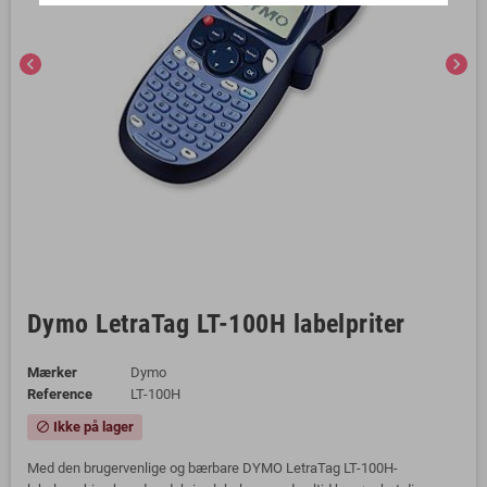
chevron_left
chevron_right
Dymo LetraTag LT-100H labelpriter
Mærker
Dymo
Reference
LT-100H
Ikke på lager
block
Med den brugervenlige og bærbare DYMO LetraTag LT-100H-