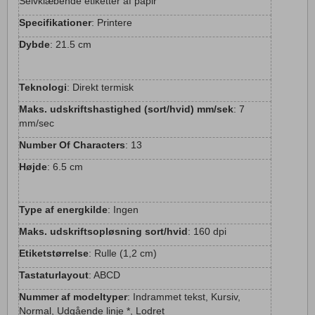
Selvklæbende etiketter af papir
Specifikationer
: Printere
Dybde
: 21.5 cm
Teknologi
: Direkt termisk
Maks. udskriftshastighed (sort/hvid) mm/sek
: 7
mm/sec
Number Of Characters
: 13
Højde
: 6.5 cm
Type af energkilde
: Ingen
Maks. udskriftsopløsning sort/hvid
: 160 dpi
Etiketstørrelse
: Rulle (1,2 cm)
Tastaturlayout
: ABCD
Nummer af modeltyper
: Indrammet tekst, Kursiv,
Normal, Udgående linje *, Lodret