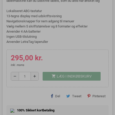
labelmaskine kan du udskrive labels, som du altid har ønsket dig
Lokaliseret ABC-tastatur
13-tegns display med udskriftsvisning
Navigationsknapper for nem adgang til menuer
Vælg mellem 5 skriftstørrelser og 8 formater og effekter
Anvender 4 AA-batterier
Ingen USB-tilslutning
Anvender LetraTag taperuller
295,00 kr.
Inkl. moms
shopping_cart
remove
add
LÆG I INDKØBSKURV
Del
Tweet
Pinterest
100% Sikkert kortbetaling