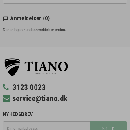
Anmeldelser
(0)
chat
Der er ingen kundeanmeldelser endnu.
3123 0023
service@tiano.dk
NYHEDSBREV
OK