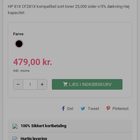
HP 81X CF281X kompatibel sort toner 25,000 sider v/5% dækning Høj
kapacitet
Farve
479,00 kr.
Inkl. moms
shopping_cart
remove
add
LÆG I INDKØBSKURV
Del
Tweet
Pinterest
100% Sikkert kortbetaling
Hurtig levering