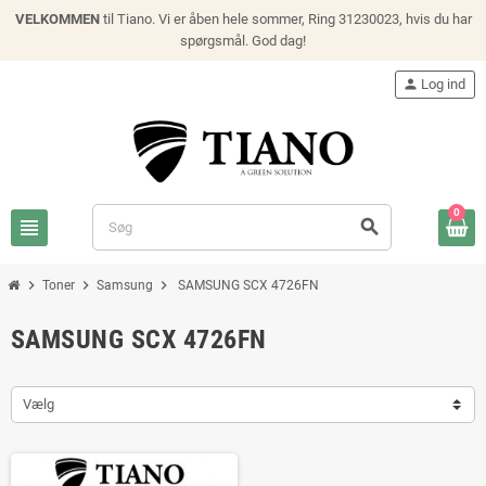
VELKOMMEN
til Tiano. Vi er åben hele sommer, Ring 31230023, hvis du har
spørgsmål. God dag!
person
Log ind
0
view_headline
search
chevron_right
chevron_right
chevron_right
Toner
Samsung
SAMSUNG SCX 4726FN
SAMSUNG SCX 4726FN
Vælg