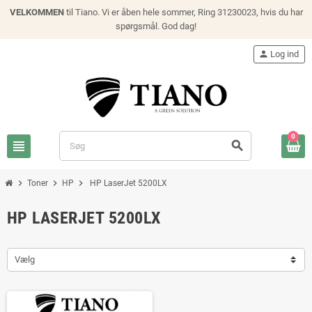
VELKOMMEN
til Tiano. Vi er åben hele sommer, Ring 31230023, hvis du har
spørgsmål. God dag!
person
Log ind
0
view_headline
search
chevron_right
chevron_right
chevron_right
Toner
HP
HP LaserJet 5200LX
HP LASERJET 5200LX
Vælg