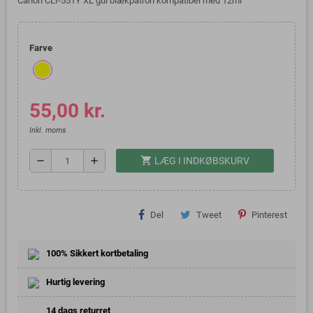
Canon CLI-551Y XL gul blækpatron kompatibel med 12ml
Farve
55,00 kr.
Inkl. moms
shopping_cart
remove
add
LÆG I INDKØBSKURV
Del
Tweet
Pinterest
100% Sikkert kortbetaling
Hurtig levering
14 dags returret