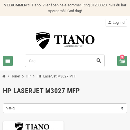
VELKOMMEN
til Tiano. Vi er åben hele sommer, Ring 31230023, hvis du har
spørgsmål. God dag!
person
Log ind
0
view_headline
search
chevron_right
chevron_right
chevron_right
Toner
HP
HP LaserJet M3027 MFP
HP LASERJET M3027 MFP
Vælg