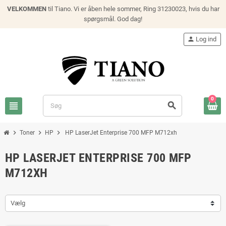
VELKOMMEN
til Tiano. Vi er åben hele sommer, Ring 31230023, hvis du har
spørgsmål. God dag!
person
Log ind
0
view_headline
search
chevron_right
chevron_right
chevron_right
Toner
HP
HP LaserJet Enterprise 700 MFP M712xh
HP LASERJET ENTERPRISE 700 MFP
M712XH
Vælg