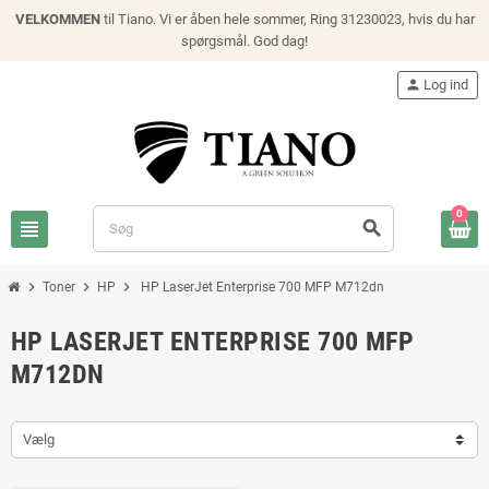
VELKOMMEN
til Tiano. Vi er åben hele sommer, Ring 31230023, hvis du har
spørgsmål. God dag!
person
Log ind
0
view_headline
search
chevron_right
chevron_right
chevron_right
Toner
HP
HP LaserJet Enterprise 700 MFP M712dn
HP LASERJET ENTERPRISE 700 MFP
M712DN
Vælg