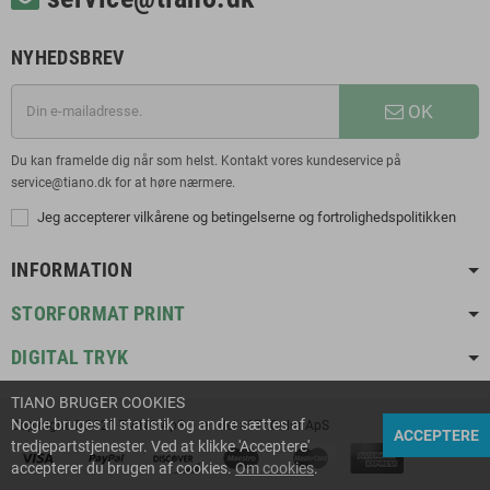
NYHEDSBREV
OK
Du kan framelde dig når som helst. Kontakt vores kundeservice på
service@tiano.dk for at høre nærmere.
Jeg accepterer vilkårene og betingelserne og fortrolighedspolitikken
INFORMATION
STORFORMAT PRINT
DIGITAL TRYK
TIANO BRUGER COOKIES
Nogle bruges til statistik og andre sættes af
Copyright © 2021 TIANO ApS | en del af TriColor ApS
ACCEPTERE
tredjepartstjenester. Ved at klikke 'Acceptere'
accepterer du brugen af cookies.
Om cookies
.