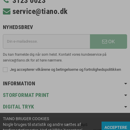
3123 0023
service@tiano.dk
NYHEDSBREV
OK
Du kan framelde dig når som helst. Kontakt vores kundeservice på
service@tiano.dk for at høre nærmere.
Jeg accepterer vilkårene og betingelserne og fortrolighedspolitikken
INFORMATION
STORFORMAT PRINT
DIGITAL TRYK
TIANO BRUGER COOKIES
Nogle bruges til statistik og andre sættes af
Copyright © 2021 TIANO ApS | en del af TriColor ApS
ACCEPTERE