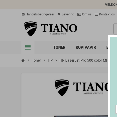
VELKO
Handelsbetingelser
Levering
Om os
Kontakt os
card_giftcard
location_on
view_headline
TONER
KOPIPAPIR
BLÆK
chevron_right
Toner
chevron_right
HP
chevron_right
HP LaserJet Pro 500 color MFP M