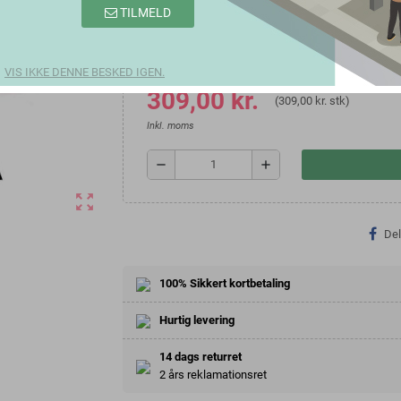
TILMELD
Farve
VIS IKKE DENNE BESKED IGEN.
309,00 kr.
(309,00 kr. stk)
Inkl. moms
remove
add
zoom_out_map
Del
100% Sikkert kortbetaling
Hurtig levering
14 dags returret
2 års reklamationsret