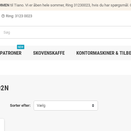
MMEN
til Tiano. Vi er åben hele sommer, Ring 31230023, hvis du har spørgsmål.
Ring: 3123 0023
help_outline
NEW
PATRONER
SKOVENSKAFFE
KONTORMASKINER & TILB
02N
Sorter efter:
Vælg