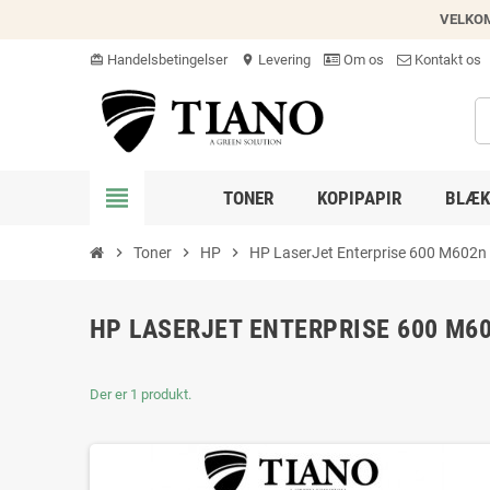
VELKO
Handelsbetingelser
Levering
Om os
Kontakt os
card_giftcard
location_on
view_headline
TONER
KOPIPAPIR
BLÆK
chevron_right
Toner
chevron_right
HP
chevron_right
HP LaserJet Enterprise 600 M602n
HP LASERJET ENTERPRISE 600 M6
Der er 1 produkt.