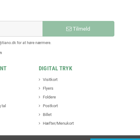
Tilmeld
@tiano.dk for at høre nærmere.
en
INT
DIGITAL TRYK
Visitkort
Flyers
Foldere
 tal
Postkort
Billet
Hæfter/Menukort