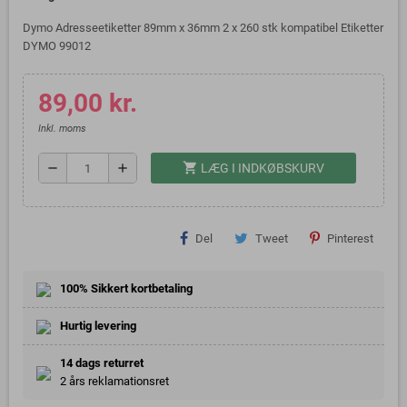
Dymo Adresseetiketter 89mm x 36mm 2 x 260 stk kompatibel Etiketter
DYMO 99012
89,00 kr.
Inkl. moms
shopping_cart
remove
add
LÆG I INDKØBSKURV
Del
Tweet
Pinterest
100% Sikkert kortbetaling
Hurtig levering
14 dags returret
2 års reklamationsret