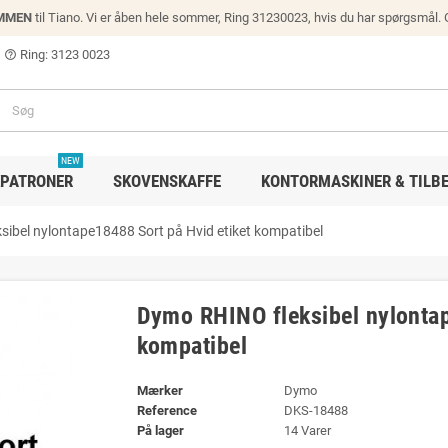
MMEN
til Tiano. Vi er åben hele sommer, Ring 31230023, hvis du har spørgsmål.
Ring: 3123 0023
help_outline
NEW
PATRONER
SKOVENSKAFFE
KONTORMASKINER & TILB
ibel nylontape18488 Sort på Hvid etiket kompatibel
Dymo RHINO fleksibel nylontap
kompatibel
Mærker
Dymo
Reference
DKS-18488
På lager
14 Varer