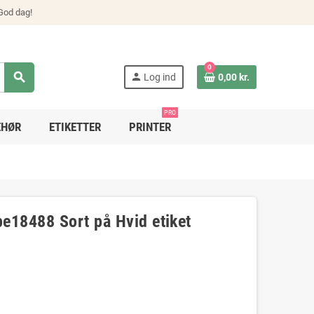
 God dag!
0
search
person
Log ind
0,00 kr.
PRO
EHØR
ETIKETTER
PRINTER
e18488 Sort på Hvid etiket