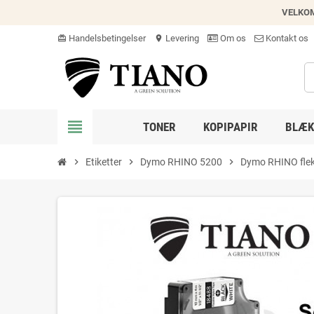
VELKO
Handelsbetingelser
Levering
Om os
Kontakt os
card_giftcard
location_on
view_headline
TONER
KOPIPAPIR
BLÆK
chevron_right
Etiketter
chevron_right
Dymo RHINO 5200
chevron_right
Dymo RHINO fleks