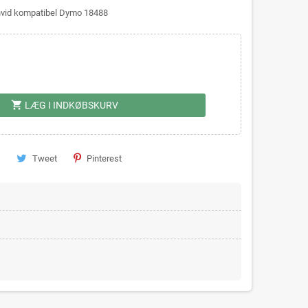
hvid kompatibel Dymo 18488
shopping_cart
LÆG I INDKØBSKURV
Tweet
Pinterest