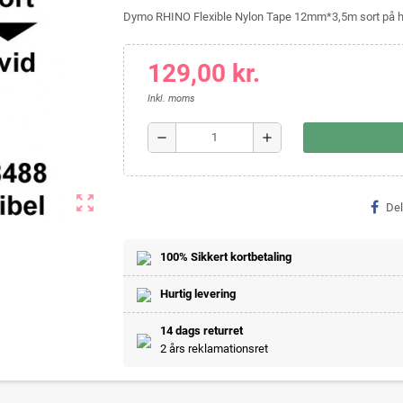
Dymo RHINO Flexible Nylon Tape 12mm*3,5m sort på 
129,00 kr.
Inkl. moms
remove
add
zoom_out_map
Del
100% Sikkert kortbetaling
Hurtig levering
14 dags returret
2 års reklamationsret