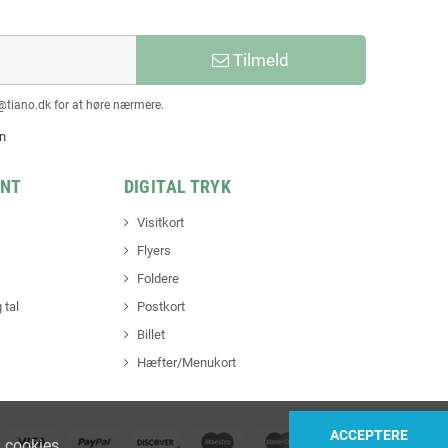
Tilmeld
@tiano.dk for at høre nærmere.
en
INT
DIGITAL TRYK
Visitkort
Flyers
Foldere
 tal
Postkort
Billet
Hæfter/Menukort
ACCEPTERE
 cookies
.