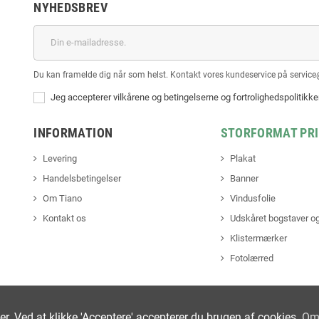
NYHEDSBREV
Du kan framelde dig når som helst. Kontakt vores kundeservice på service
Jeg accepterer vilkårene og betingelserne og fortrolighedspolitikk
INFORMATION
STORFORMAT PR
Levering
Plakat
Handelsbetingelser
Banner
Om Tiano
Vindusfolie
Kontakt os
Udskåret bogstaver og
Klistermærker
Fotolærred
ter. Ved at klikke 'Acceptere' accepterer du brugen af cookies.
Om