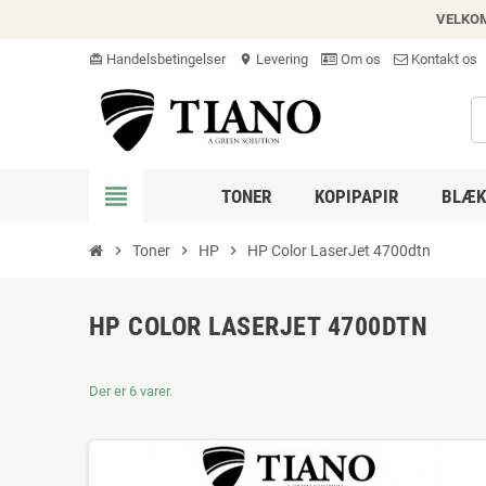
VELKO
Handelsbetingelser
Levering
Om os
Kontakt os
card_giftcard
location_on
view_headline
TONER
KOPIPAPIR
BLÆK
chevron_right
Toner
chevron_right
HP
chevron_right
HP Color LaserJet 4700dtn
HP COLOR LASERJET 4700DTN
Der er 6 varer.